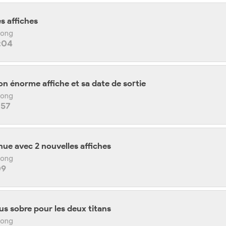
s affiches
 Kong
:04
on énorme affiche et sa date de sortie
 Kong
:57
nue avec 2 nouvelles affiches
 Kong
09
lus sobre pour les deux titans
 Kong