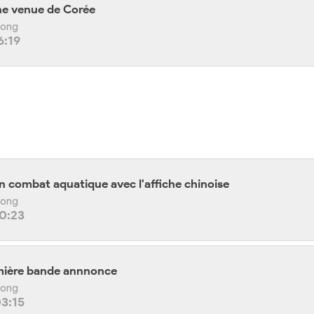
he venue de Corée
 Kong
6:19
 combat aquatique avec l'affiche chinoise
 Kong
20:23
emière bande annnonce
 Kong
03:15