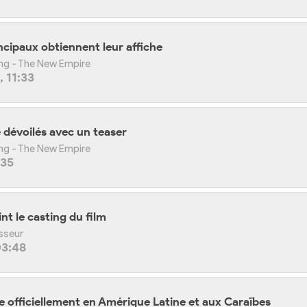
incipaux obtiennent leur affiche
Kong - The New Empire
 11:33
re dévoilés avec un teaser
Kong - The New Empire
:35
nt le casting du film
asseur
03:48
officiellement en Amérique Latine et aux Caraïbes