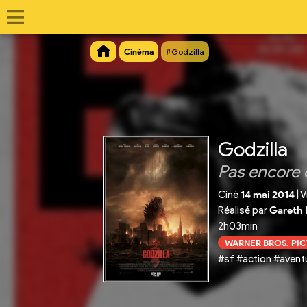
Cinéma
#Godzilla
Godzilla
Pas encore 
Ciné
14 mai 2014
|
V
Réalisé par
Gareth
2h03min
WARNER BROS. PI
#sf #action #avent