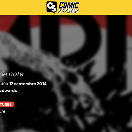
de note
idéo
17 septembre 2014
 Edwards
CTURES
ure