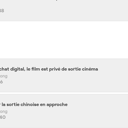
38
chat digital, le film est privé de sortie cinéma
 Kong
26
 la sortie chinoise en approche
 Kong
:40