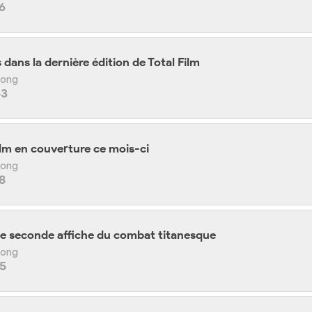
6
dans la dernière édition de Total Film
 Kong
53
film en couverture ce mois-ci
 Kong
8
ne seconde affiche du combat titanesque
 Kong
05