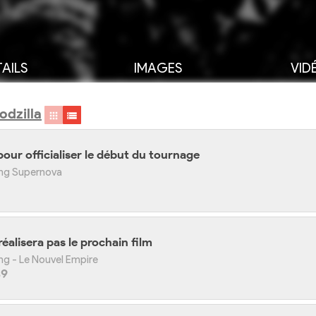
AILS
IMAGES
VID
odzilla
 pour officialiser le début du tournage
Kong Supernova
alisera pas le prochain film
ong - Le Nouvel Empire
49