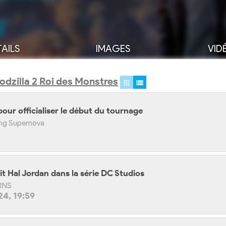
AILS
IMAGES
VID
odzilla 2 Roi des Monstres
 pour officialiser le début du tournage
Kong Supernova
it Hal Jordan dans la série DC Studios
ERNS
4, 19:59