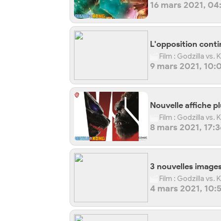
16 mars 2021, 04
L'opposition conti
Film : Godzilla vs.
9 mars 2021, 10:
Nouvelle affiche p
Film : Godzilla vs.
8 mars 2021, 17:3
3 nouvelles images 
Film : Godzilla vs.
4 mars 2021, 10: