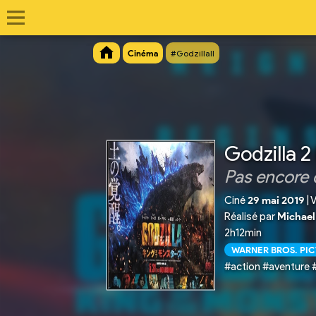
Cinéma
#GodzillaII
Godzilla 2
Pas encore 
Ciné
29 mai 2019
|
V
Réalisé par
Michael
2h12min
WARNER BROS. PI
#action #aventure 