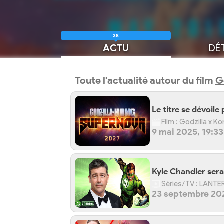
38
ACTU
DÉT
Toute l'actualité autour du film
G
Le titre se dévoile
Film : Godzilla x 
9 mai 2025, 19:33
Kyle Chandler sera
Séries/TV : LANT
23 septembre 202