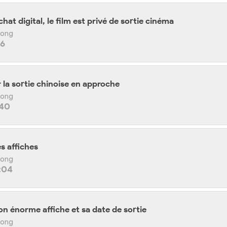
chat digital, le film est privé de sortie cinéma
 Kong
26
 la sortie chinoise en approche
 Kong
:40
s affiches
 Kong
:04
on énorme affiche et sa date de sortie
 Kong