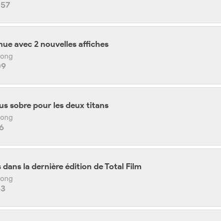
:57
nue avec 2 nouvelles affiches
 Kong
09
lus sobre pour les deux titans
 Kong
6
dans la dernière édition de Total Film
 Kong
53