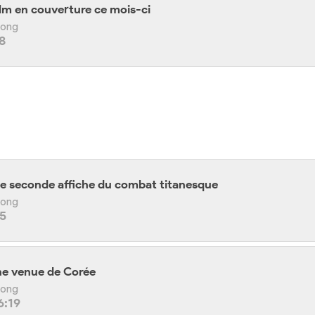
film en couverture ce mois-ci
 Kong
8
ne seconde affiche du combat titanesque
 Kong
05
he venue de Corée
 Kong
6:19