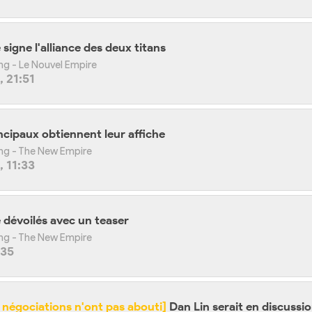
igne l'alliance des deux titans
ong - Le Nouvel Empire
 21:51
incipaux obtiennent leur affiche
Kong - The New Empire
 11:33
re dévoilés avec un teaser
Kong - The New Empire
:35
 négociations n'ont pas abouti]
Dan Lin serait en discussio