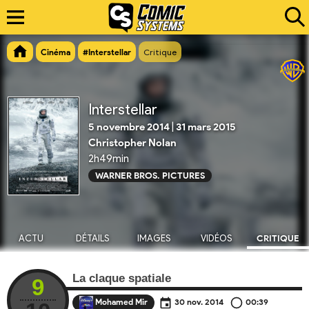
Cinéma
#Interstellar
Critique
Interstellar
5 novembre 2014
|
31 mars 2015
Christopher Nolan
2h49min
WARNER BROS. PICTURES
ACTU
DÉTAILS
IMAGES
VIDÉOS
CRITIQUE
La claque spatiale
9
Mohamed Mir
30 nov. 2014
00:39