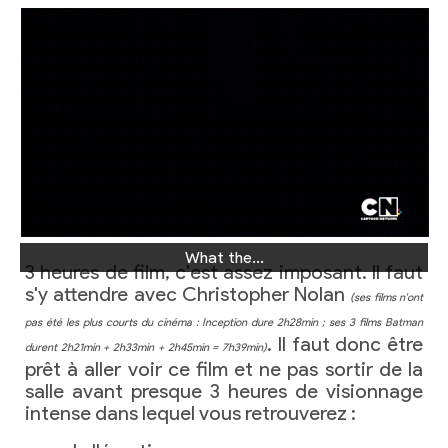
What the...
3 heures de film, c'est assez imposant. Il faut
s'y attendre avec Christopher Nolan
(ses films n'ont
pas été les plus courts du cinéma : Inception dure 2h28min ; ses 3 films Batman
. Il faut donc être
durent 2h21min + 2h33min + 2h45min = 7h39min)
prêt à aller voir ce film et ne pas sortir de la
salle avant presque 3 heures de visionnage
intense dans lequel vous retrouverez :