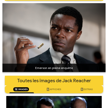
Emerson en pleine enquête
Toutes les images de Jack Reacher
15
IMAGES
5
AFFICHES
5
EXTRAS