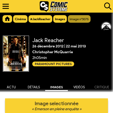
Cinéma
#JackReacher
Images
Image n°3075
Jack Reacher
26 décembre 2012
|
22 mai 2013
Christopher McQuarrie
2h05min
PARAMOUNT PICTURES
ACTU
DÉTAILS
IMAGES
VIDÉOS
CRITIQUE
Image selectionnée
« Emerson en pleine enquête »