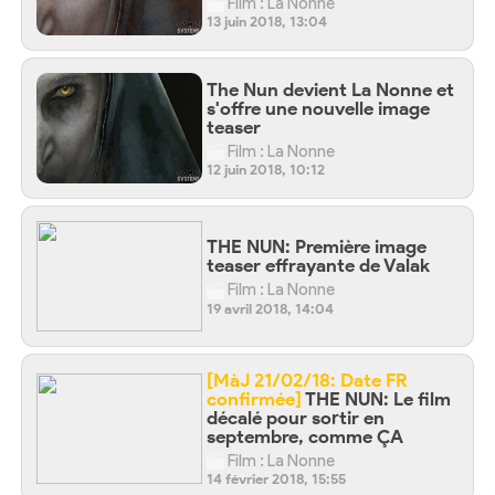
Film : La Nonne
13 juin 2018, 13:04
The Nun devient La Nonne et
s'offre une nouvelle image
teaser
Film : La Nonne
12 juin 2018, 10:12
THE NUN: Première image
teaser effrayante de Valak
Film : La Nonne
19 avril 2018, 14:04
[MàJ 21/02/18: Date FR
confirmée]
THE NUN: Le film
décalé pour sortir en
septembre, comme ÇA
Film : La Nonne
14 février 2018, 15:55