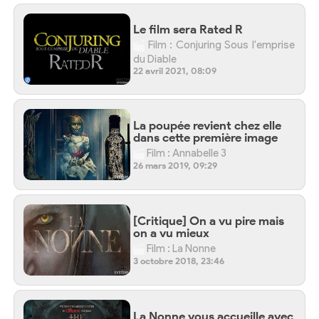
Le film sera Rated R
Film : Conjuring Sous l'emprise
du Diable
22 avril 2021, 08:09
La poupée revient chez elle
dans cette première image
Film : Annabelle 3
26 mars 2019, 09:29
[Critique] On a vu pire mais
on a vu mieux
Film : La Nonne
3 octobre 2018, 23:46
La Nonne vous accueille avec