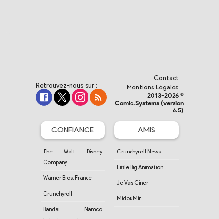
Contact
Retrouvez-nous sur :
Mentions Légales
2013-2026 ©
Comic.Systems (version
6.5)
CONFIANCE
AMIS
The Walt Disney
Crunchyroll News
Company
Little Big Animation
Warner Bros. France
Je Vais Ciner
Crunchyroll
MidouMir
Bandai Namco