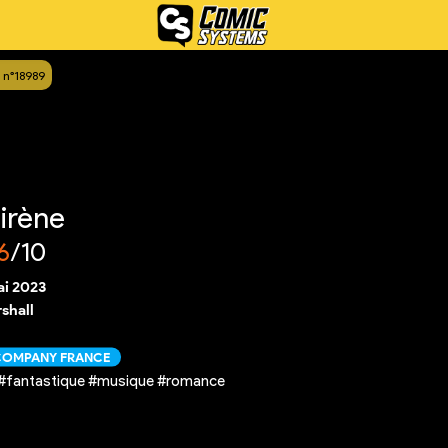
 n°18989
Sirène
6
/10
ai 2023
shall
 COMPANY FRANCE
e #fantastique #musique #romance