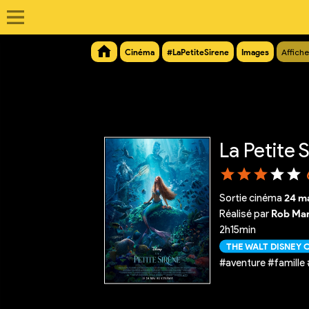
Cinéma
#LaPetiteSirene
Images
Affiche
La Petite 
Sortie cinéma
24 m
Réalisé par
Rob Mar
2h15min
THE WALT DISNEY
#aventure #famill