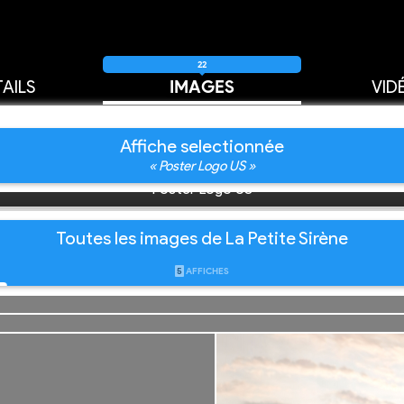
22
AILS
IMAGES
VID
Affiche selectionnée
« Poster Logo US »
Poster Logo US
Toutes les images de La Petite Sirène
5
AFFICHES