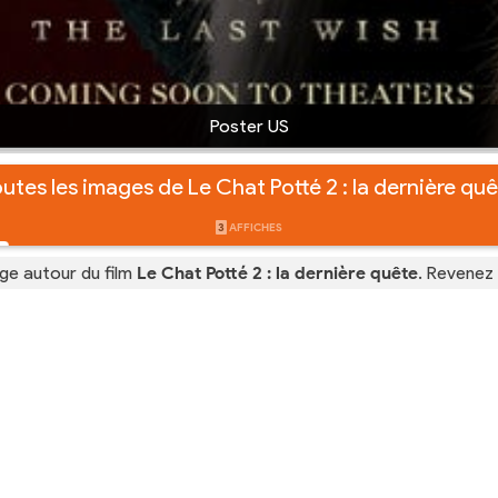
Poster US
utes les images de Le Chat Potté 2 : la dernière qu
3
AFFICHES
ge autour du film
Le Chat Potté 2 : la dernière quête
. Revenez