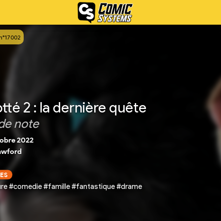
 n°17002
tté 2 : la dernière quête
de note
tobre 2022
awford
ES
re #comedie #famille #fantastique #drame