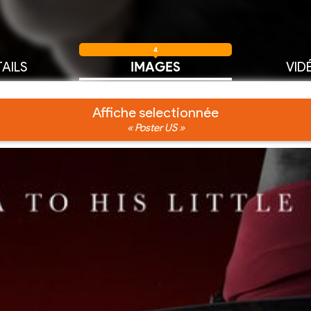
4
AILS
IMAGES
VID
Affiche selectionnée
« Poster US »