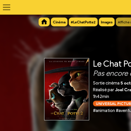
Cinéma
#LeChatPotte2
Images
Affiche
Le Chat Po
Pas encore 
Sortie cinéma
5 oc
Réalisé par
Joel Cr
1h42min
UNIVERSAL PICTUR
#animation #aventu