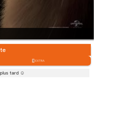
ête
1
EXTRA
 plus tard ☺