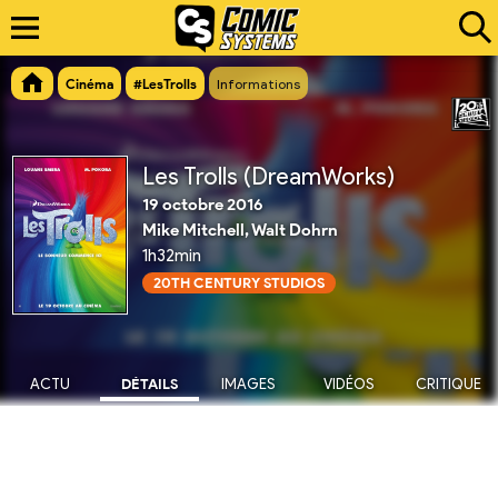
Cinéma
#LesTrolls
Informations
Les Trolls (DreamWorks)
19 octobre 2016
Mike Mitchell, Walt Dohrn
1h32min
20TH CENTURY STUDIOS
ACTU
DÉTAILS
IMAGES
VIDÉOS
CRITIQUE