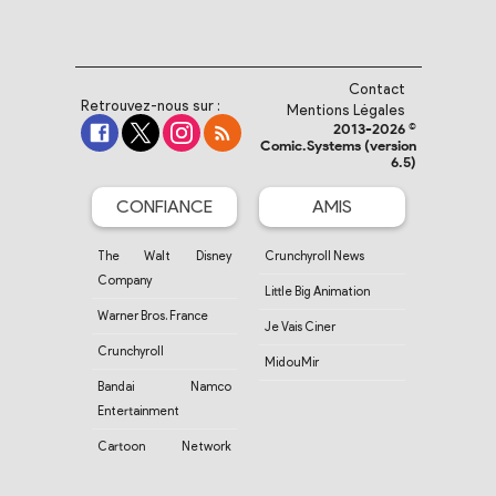
Contact
Retrouvez-nous sur :
Mentions Légales
2013-2026 ©
Comic.Systems (version
6.5)
CONFIANCE
AMIS
The Walt Disney
Crunchyroll News
Company
Little Big Animation
Warner Bros. France
Je Vais Ciner
Crunchyroll
MidouMir
Bandai Namco
Entertainment
Cartoon Network
France