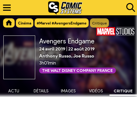
Cinéma
#Marvel #AvengersEndgame
Critique
Avengers Endgame
24 avril 2019
|
22 août 2019
Anthony Russo, Joe Russo
3h01min
THE WALT DISNEY COMPANY FRANCE
ACTU
DÉTAILS
IMAGES
VIDÉOS
CRITIQUE