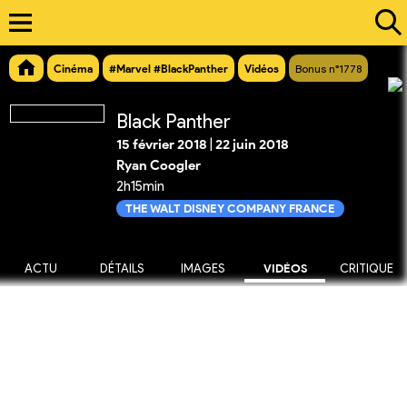
Cinéma
#Marvel #BlackPanther
Vidéos
Bonus n°1778
Black Panther
15 février 2018
|
22 juin 2018
Ryan Coogler
2h15min
THE WALT DISNEY COMPANY FRANCE
ACTU
DÉTAILS
IMAGES
VIDÉOS
CRITIQUE