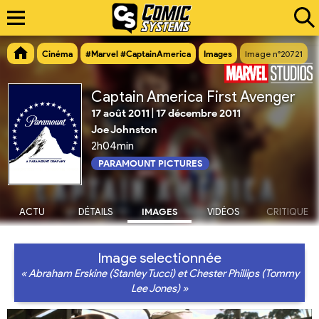
Cinéma
#Marvel #CaptainAmerica
Images
Image n°20721
Captain America First Avenger
17 août 2011
|
17 décembre 2011
Joe Johnston
2h04min
PARAMOUNT PICTURES
ACTU
DÉTAILS
IMAGES
VIDÉOS
CRITIQUE
Image selectionnée
« Abraham Erskine (Stanley Tucci) et Chester Phillips (Tommy
Lee Jones) »