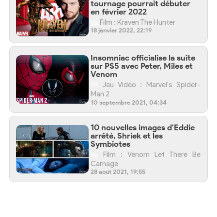
tournage pourrait débuter
en février 2022
Film : Kraven The Hunter
18 janvier 2022, 22:19
Insomniac officialise la suite
sur PS5 avec Peter, Miles et
Venom
Jeu Vidéo : Marvel's Spider-
Man 2
10 septembre 2021, 04:34
10 nouvelles images d'Eddie
arrêté, Shriek et les
Symbiotes
Film : Venom Let There Be
Carnage
28 août 2021, 19:55