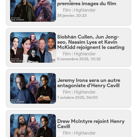
premières images du film
Film : Highlander
28 janvier, 20:23
Siobhán Cullen, Jun Jong-
seo, Nassim Lyes et Kevin
McKidd rejoignent le casting
Film : Highlander
5 novembre 2025, 10:32
Jeremy Irons sera un autre
antagoniste d'Henry Cavill
Film : Highlander
1 octobre 2025, 06:00
Drew McIntyre rejoint Henry
Cavill
Film : Highlander