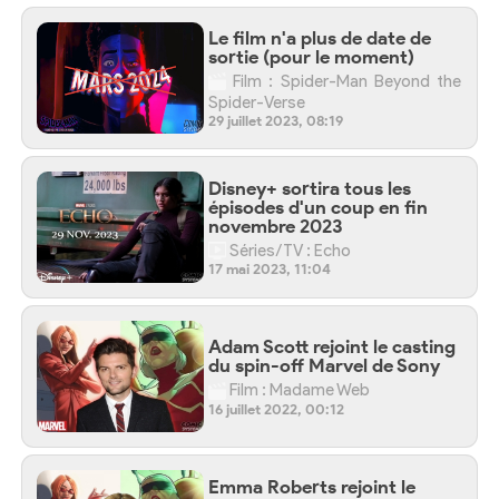
Le film n'a plus de date de
sortie (pour le moment)
Film : Spider-Man Beyond the
Spider-Verse
29 juillet 2023, 08:19
Disney+ sortira tous les
épisodes d'un coup en fin
novembre 2023
Séries/TV : Echo
17 mai 2023, 11:04
Adam Scott rejoint le casting
du spin-off Marvel de Sony
Film : Madame Web
16 juillet 2022, 00:12
Emma Roberts rejoint le