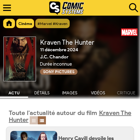
Cinéma
#Marvel #Kraven
Kraven The Hunter
11 décembre 2024
J.C. Chandor
Durée inconnue
SONY PICTURES
ACTU
DÉTAILS
IMAGES
VIDÉOS
CRITIQUE
Toute l'actualité autour du film
Kraven The
Hunter
Henry Cavill devoile les