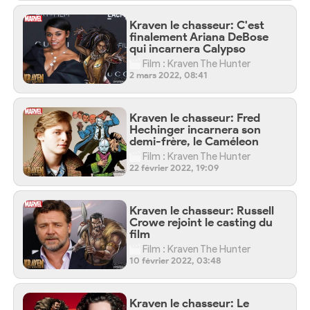
Kraven le chasseur: C'est
finalement Ariana DeBose
qui incarnera Calypso
Film : Kraven The Hunter
2 mars 2022, 08:41
Kraven le chasseur: Fred
Hechinger incarnera son
demi-frère, le Caméleon
Film : Kraven The Hunter
22 février 2022, 19:09
Kraven le chasseur: Russell
Crowe rejoint le casting du
film
Film : Kraven The Hunter
10 février 2022, 03:48
Kraven le chasseur: Le