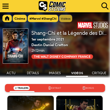
Cinéma
#Marvel #ShangChi
Vidéos
Shang-Chi et la Légende des Dix Anneaux
1er septembre 2021
Destin Daniel Cretton
2h12min
THE WALT DISNEY COMPANY FRANCE
ACTU
DÉTAILS
IMAGES
VIDÉOS
CRITIQUE
2
TRAILERS
1
EXTRAIT
4
BONUS