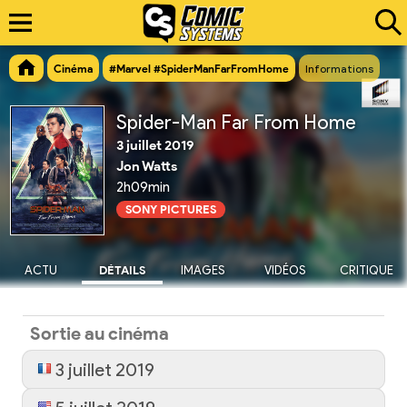
Cinéma
#Marvel #SpiderManFarFromHome
Informations
Spider-Man Far From Home
3 juillet 2019
Jon Watts
2h09min
SONY PICTURES
ACTU
DÉTAILS
IMAGES
VIDÉOS
CRITIQUE
Sortie au cinéma
3 juillet 2019