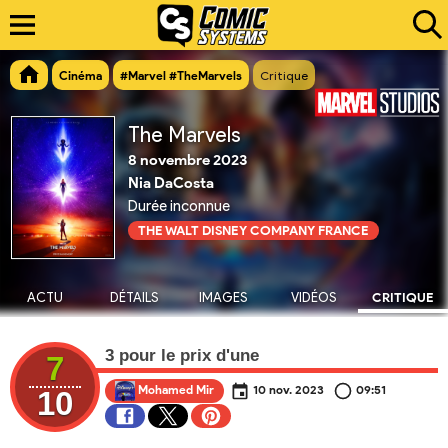
Cinéma
#Marvel #TheMarvels
Critique
The Marvels
8 novembre 2023
Nia DaCosta
Durée inconnue
THE WALT DISNEY COMPANY FRANCE
ACTU
DÉTAILS
IMAGES
VIDÉOS
CRITIQUE
3 pour le prix d'une
7
Mohamed Mir
10 nov. 2023
09:51
10