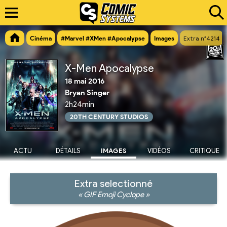
Cinéma
#Marvel #XMen #Apocalypse
Images
Extra n°4214
X-Men Apocalypse
18 mai 2016
Bryan Singer
2h24min
20TH CENTURY STUDIOS
ACTU
DÉTAILS
IMAGES
VIDÉOS
CRITIQUE
Extra selectionné
« GIF Emoji Cyclope »