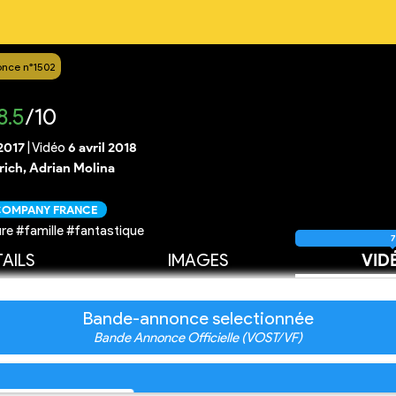
nce n°1502
8.5
/10
2017
|
Vidéo
6 avril 2018
rich, Adrian Molina
 COMPANY FRANCE
re #famille #fantastique
7
AILS
IMAGES
VID
Bande-annonce selectionnée
Bande Annonce Officielle (VOST/VF)