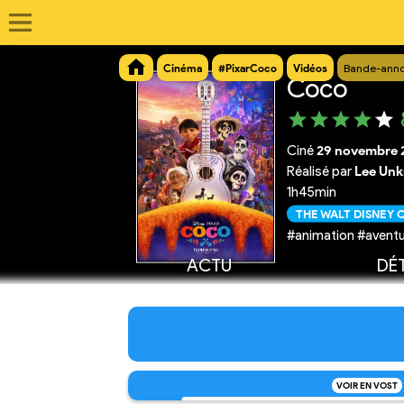
Cinéma
#PixarCoco
Vidéos
Bande-anno
Coco
Ciné
29 novembre 
Réalisé par
Lee Unk
1h45min
THE WALT DISNEY
#animation #aventu
ACTU
DÉT
VOIR EN VOST