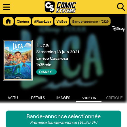
Cinéma
#PixarLuca
Vidéos
Bande-annonce n°2329
Luca
Streaming
18 juin 2021
Enrico Casarosa
1h35min
DISNEY+
ACTU
DÉTAILS
IMAGES
VIDÉOS
CRITIQUE
Bande-annonce selectionnée
Première bande-annonce (VOST/VF)