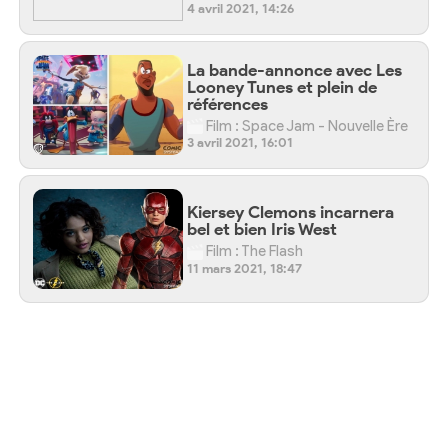
4 avril 2021, 14:26
La bande-annonce avec Les
Looney Tunes et plein de
références
Film : Space Jam - Nouvelle Ère
3 avril 2021, 16:01
Kiersey Clemons incarnera
bel et bien Iris West
Film : The Flash
11 mars 2021, 18:47