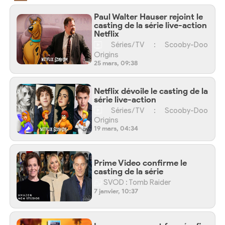
Paul Walter Hauser rejoint le
casting de la série live-action
Netflix
Séries/TV : Scooby-Doo
Origins
25 mars, 09:38
Netflix dévoile le casting de la
série live-action
Séries/TV : Scooby-Doo
Origins
19 mars, 04:34
Prime Video confirme le
casting de la série
SVOD : Tomb Raider
7 janvier, 10:37