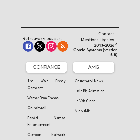
Contact
Retrouvez-nous sur :
Mentions Légales
2013-2026 ©
Comic.Systems (version
6.5)
CONFIANCE
AMIS
The Walt Disney
Crunchyroll News
Company
Little Big Animation
Warner Bros. France
Je Vais Ciner
Crunchyroll
MidouMir
Bandai Namco
Entertainment
Cartoon Network