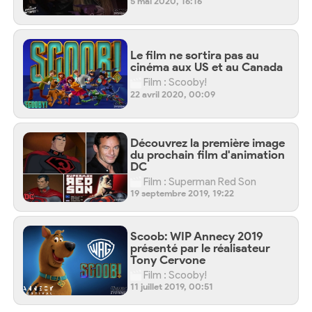
5 mai 2020, 16:16
Le film ne sortira pas au
cinéma aux US et au Canada
Film : Scooby!
22 avril 2020, 00:09
Découvrez la première image
du prochain film d'animation
DC
Film : Superman Red Son
19 septembre 2019, 19:22
Scoob: WIP Annecy 2019
présenté par le réalisateur
Tony Cervone
Film : Scooby!
11 juillet 2019, 00:51