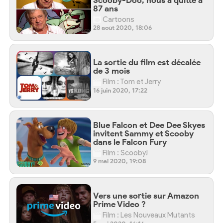
87 ans
Cartoons
28 août 2020, 18:06
La sortie du film est décalée
de 3 mois
Film : Tom et Jerry
16 juin 2020, 17:22
Blue Falcon et Dee Dee Skyes
invitent Sammy et Scooby
dans le Falcon Fury
Film : Scooby!
9 mai 2020, 19:08
Vers une sortie sur Amazon
Prime Video ?
Film : Les Nouveaux Mutants