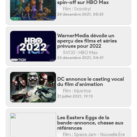
spin-off sur HBO Max
Film : Scooby!
24 décembre 2021, 05:33
WarnerMedia dévoile un
aperçu des films et séries
prévues pour 2022
SVOD : HBO Max
24 décembre 2021, 04:41
DC annonce le casting vocal
du film d'animation
Film : Injustice
21 juillet 2021, 19:13
Les Easters Eggs de la
bande-annonce, chasse aux
références
Film : Space Jam - Nouvelle Ère