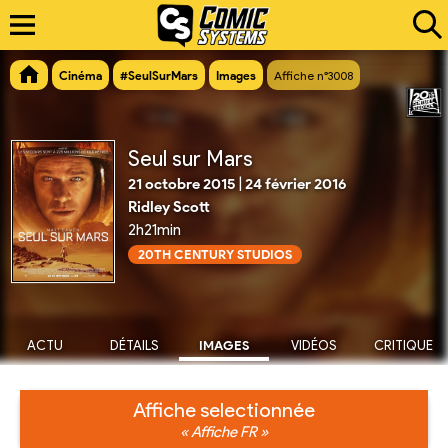
Cinéma
#SeulSurMars
Images
Affiche n°3008
Seul sur Mars
21 octobre 2015
|
24 février 2016
Ridley Scott
2h21min
20TH CENTURY STUDIOS
ACTU
DÉTAILS
IMAGES
VIDÉOS
CRITIQUE
Affiche selectionnée
« Affiche FR »