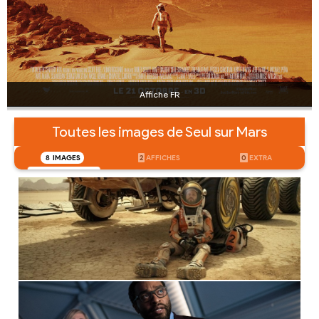
Affiche FR
Toutes les images de Seul sur Mars
8
IMAGES
2
AFFICHES
0
EXTRA