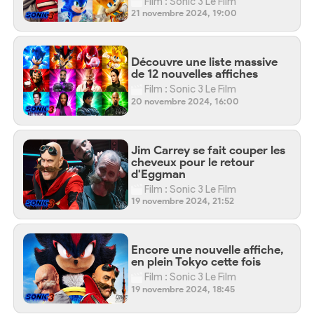
Film : Sonic 3 Le Film
21 novembre 2024, 19:00
Découvre une liste massive
de 12 nouvelles affiches
Film : Sonic 3 Le Film
20 novembre 2024, 16:00
Jim Carrey se fait couper les
cheveux pour le retour
d'Eggman
Film : Sonic 3 Le Film
19 novembre 2024, 21:52
Encore une nouvelle affiche,
en plein Tokyo cette fois
Film : Sonic 3 Le Film
19 novembre 2024, 18:45