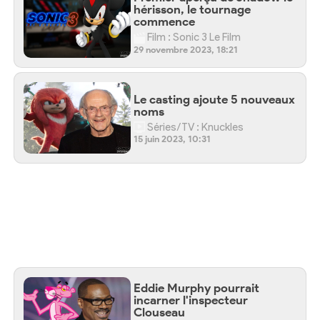
hérisson, le tournage
commence
Film : Sonic 3 Le Film
29 novembre 2023, 18:21
Le casting ajoute 5 nouveaux
noms
Séries/TV : Knuckles
15 juin 2023, 10:31
Eddie Murphy pourrait
incarner l'inspecteur
Clouseau