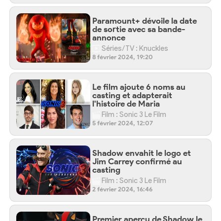
Paramount+ dévoile la date
de sortie avec sa bande-
annonce
Séries/TV : Knuckles
8 février 2024, 19:20
Le film ajoute 6 noms au
casting et adapterait
l'histoire de Maria
Film : Sonic 3 Le Film
5 février 2024, 12:07
Shadow envahit le logo et
Jim Carrey confirmé au
casting
Film : Sonic 3 Le Film
2 février 2024, 16:46
Premier aperçu de Shadow le