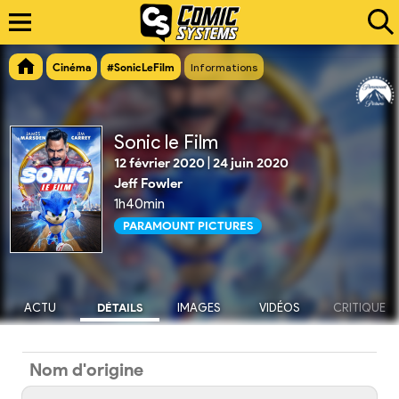
Cinéma
#SonicLeFilm
Informations
Sonic le Film
12 février 2020
|
24 juin 2020
Jeff Fowler
1h40min
PARAMOUNT PICTURES
ACTU
DÉTAILS
IMAGES
VIDÉOS
CRITIQUE
Nom d'origine