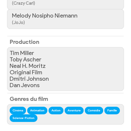
(Crazy Carl)
Melody Nosipho Niemann
(JoJo)
Production
Tim Miller
Toby Ascher
Neal H. Moritz
Original Film
Dmitri Johnson
Dan Jevons
Genres du film
Cinéma
Animation
Action
Aventure
Comédie
Famille
Science-Fiction