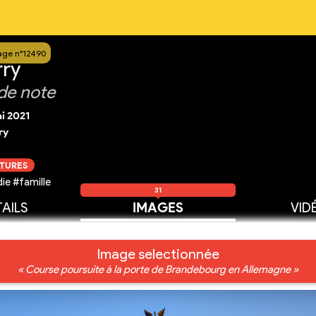
age n°12490
rry
de note
i 2021
ry
CTURES
e #famille
31
AILS
IMAGES
VID
Image selectionnée
« Course poursuite à la porte de Brandebourg en Allemagne »