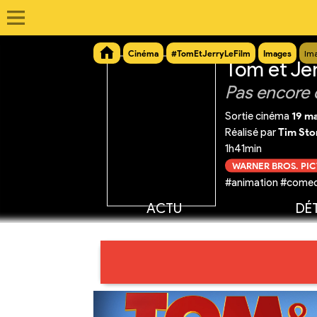
Cinéma
#TomEtJerryLeFilm
Images
Im
Tom et Je
Pas encore 
Sortie cinéma
19 ma
Réalisé par
Tim Sto
1h41min
WARNER BROS. PI
#animation #comedi
ACTU
DÉT