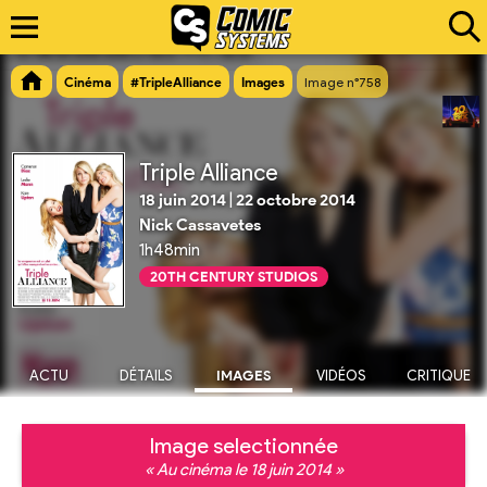
Cinéma
#TripleAlliance
Images
Image n°758
Triple Alliance
18 juin 2014
|
22 octobre 2014
Nick Cassavetes
1h48min
20TH CENTURY STUDIOS
ACTU
DÉTAILS
IMAGES
VIDÉOS
CRITIQUE
Image selectionnée
« Au cinéma le 18 juin 2014 »