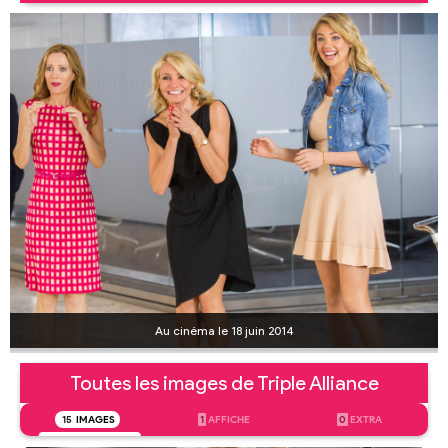
Au cinéma le 18 juin 2014
Toutes les images de Triple Alliance
15
IMAGES
1
AFFICHE
0
EXTRA