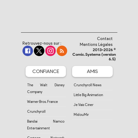
Contact
Retrouvez-nous sur :
Mentions Légales
2013-2026 ©
Comic.Systems (version
6.5)
CONFIANCE
AMIS
The Walt Disney
Crunchyroll News
Company
Little Big Animation
Warner Bros. France
Je Vais Ciner
Crunchyroll
MidouMir
Bandai Namco
Entertainment
Cartoon Network