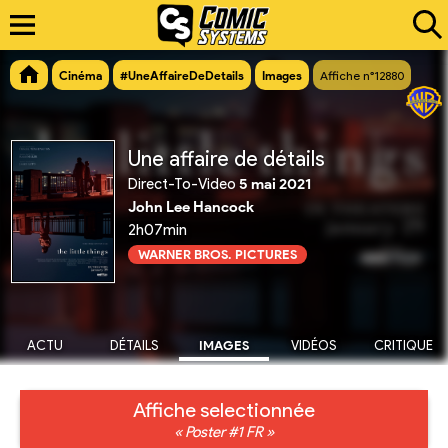
Cinéma
#UneAffaireDeDetails
Images
Affiche n°12880
Une affaire de détails
Direct-To-Video
5 mai 2021
John Lee Hancock
2h07min
WARNER BROS. PICTURES
ACTU
DÉTAILS
IMAGES
VIDÉOS
CRITIQUE
Affiche selectionnée
« Poster #1 FR »