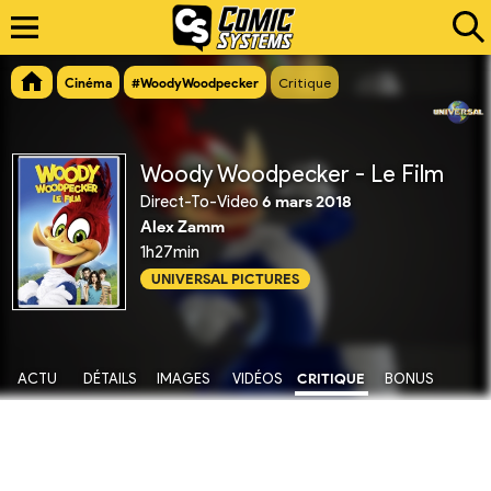
Cinéma
#WoodyWoodpecker
Critique
Woody Woodpecker - Le Film
Direct-To-Video
6 mars 2018
Alex Zamm
1h27min
UNIVERSAL PICTURES
ACTU
DÉTAILS
IMAGES
VIDÉOS
CRITIQUE
BONUS