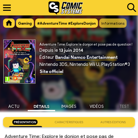
Gaming
#AdventureTime #ExploreDonjon
Informations
Adventure Time: Explore le donjon et pose pas de question !
Depuis le
13 juin 2014
Éditeur
Bandai Namco Entertainment
Nintendo 3DS, Nintendo Wii U, PlayStation®3
Site officiel
ACTU
DÉTAILS
IMAGES
VIDÉOS
TEST
PRÉSENTATION
CARACTÉRISTIQUES
AUTRES ÉDITIONS
Adventure Time: Explore le donjon et pose pas de