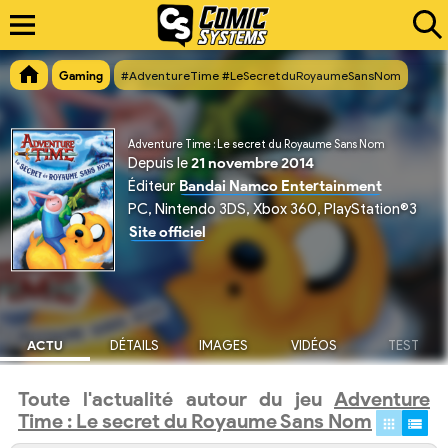
Gaming
#AdventureTime #LeSecretduRoyaumeSansNom
Adventure Time : Le secret du Royaume Sans Nom
Depuis le
21 novembre 2014
Éditeur
Bandai Namco Entertainment
PC, Nintendo 3DS, Xbox 360, PlayStation®3
Site officiel
ACTU
DÉTAILS
IMAGES
VIDÉOS
TEST
Toute l'actualité autour du jeu
Adventure
Time : Le secret du Royaume Sans Nom