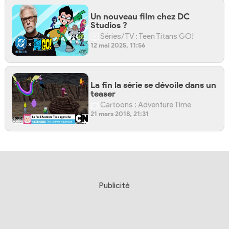
Un nouveau film chez DC
Studios ?
Séries/TV : Teen Titans GO!
12 mai 2025, 11:56
La fin la série se dévoile dans un
teaser
Cartoons : Adventure Time
21 mars 2018, 21:31
Publicité