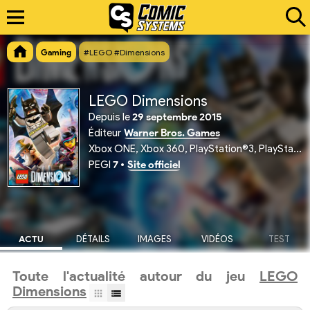
Gaming
#LEGO #Dimensions
LEGO Dimensions
Depuis le
29 septembre 2015
Éditeur
Warner Bros. Games
Xbox ONE, Xbox 360, PlayStation®3, PlayStation®4, Nintendo Wii U
PEGI
7
•
Site officiel
ACTU
DÉTAILS
IMAGES
VIDÉOS
TEST
Toute l'actualité autour du jeu
LEGO
Dimensions