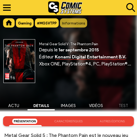
Gaming
#MGSVTPP
Informations
Metal Gear Solid V : The Phantom Pain
Depuis le
1er septembre 2015
Éditeur
Konami Digital Entertainment B.V.
Xbox ONE, PlayStation®4, PC, PlayStation®3, Xbox 360
ACTU
DÉTAILS
IMAGES
VIDÉOS
TEST
PRÉSENTATION
CARACTÉRISTIQUES
AUTRES ÉDITIONS
Metal Gear Solid 5 : The Phantom Pain est le nouveau jeu