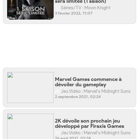
sera limitée (1 saison)
Séries/TV : Moon Knight
3 février 2022, 11:07
Marvel Games commence à
dévoiler du gameplay
Jeu Vidéo : Marvel's Midnight Suns
2 septembre 2021, 02:24
2K dévoile son prochain jeu
développé par Firaxis Games
Jeu Vidéo : Marvel's Midnight Suns
26 août 2021, 02:18