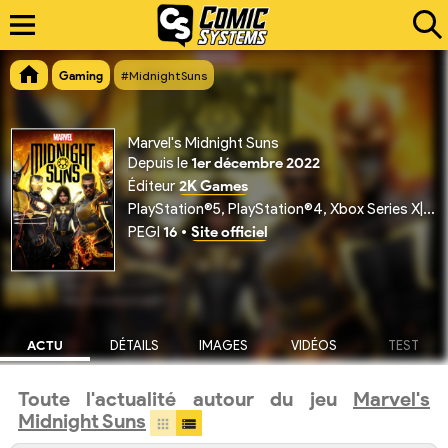
Gaming
#MidnightSuns
Marvel's Midnight Suns
Depuis le
1er décembre 2022
Éditeur
2K Games
PlayStation®5, PlayStation®4, Xbox Series X|S, Xbox 360, Nintendo Switch, PC
PEGI
16
•
Site officiel
ACTU
DÉTAILS
IMAGES
VIDÉOS
TEST
Toute l'actualité autour du jeu
Marvel's
Midnight Suns