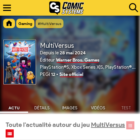
Gaming
#MultiVersus
MultiVersus
Depuis le
28 mai 2024
Éditeur
Warner Bros. Games
PlayStation®5, Xbox Series X|S, PlayStation®4, Xbox ONE, PC
PEGI
12
•
Site officiel
ACTU
DÉTAILS
IMAGES
VIDÉOS
TEST
Toute l'actualité autour du jeu
MultiVersus