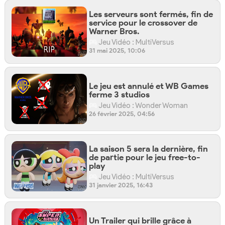
Les serveurs sont fermés, fin de
service pour le crossover de
Warner Bros.
Jeu Vidéo : MultiVersus
31 mai 2025, 10:06
Le jeu est annulé et WB Games
ferme 3 studios
Jeu Vidéo : Wonder Woman
26 février 2025, 04:56
La saison 5 sera la dernière, fin
de partie pour le jeu free-to-
play
Jeu Vidéo : MultiVersus
31 janvier 2025, 16:43
Un Trailer qui brille grâce à