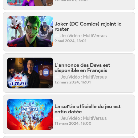
Joker (DC Comics) rejoint le
roster
Jeu Vidéo : MultiVersus
9 mai 2024, 13:01
L'annonce des Devs est
disponible en Français
Jeu Vidéo : MultiVersus
12 mars 2024, 16:01
La sortie officielle du jeu est
enfin datée
Jeu Vidéo : MultiVersus
11 mars 2024, 15:00