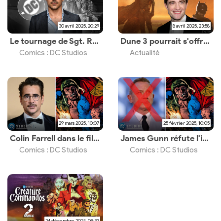
30 avril 2025, 20:29
8 avril 2025, 23:58
Le tournage de Sgt. Rock est repoussé
Dune 3 pourrait s'offrir Robert Pattinson pour un rôle important
Comics : DC Studios
Actualité
29 mars 2025, 10:07
25 février 2025, 10:05
Colin Farrell dans le film Sgt. Rock ?
James Gunn réfute l'implication de Daniel Craig dans le film Sgt. Rock
Comics : DC Studios
Comics : DC Studios
24 décembre 2024, 09:33