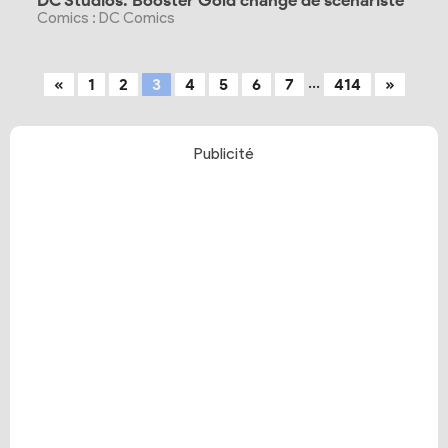
DC Studios: Booster Gold change de scénariste
Comics : DC Comics
...
«
1
2
3
4
5
6
7
414
»
Publicité