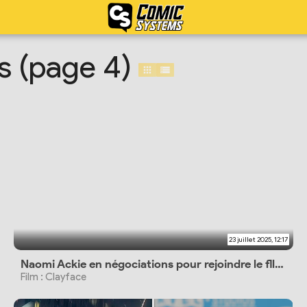
s (page 4)
23 juillet 2025, 12:17
Naomi Ackie en négociations pour rejoindre le fllm DC Studios
Film : Clayface