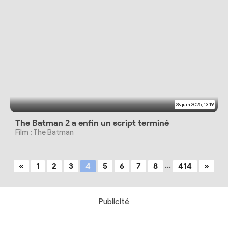
28 juin 2025, 13:19
The Batman 2 a enfin un script terminé
Film : The Batman
...
«
1
2
3
4
5
6
7
8
414
»
Publicité