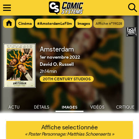
Cinéma
#AmsterdamLeFilm
Images
Affiche n°19028
Amsterdam
1er novembre 2022
David O. Russell
2h14min
20TH CENTURY STUDIOS
ACTU
DÉTAILS
IMAGES
VIDÉOS
CRITIQUE
Affiche selectionnée
« Poster Personnage: Matthias Schoenaerts »