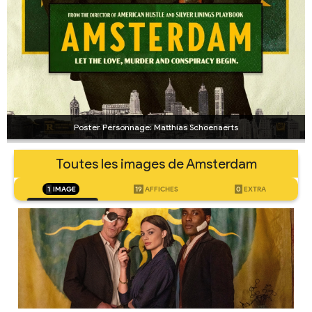
Poster Personnage: Matthias Schoenaerts
Toutes les images de Amsterdam
1
IMAGE
19
AFFICHES
0
EXTRA