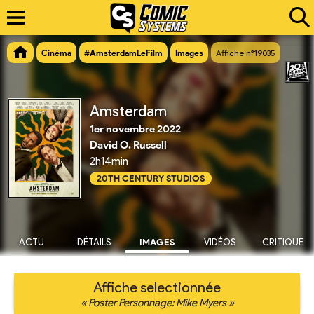
Cinéma
#AmsterdamLeFilm
Images
Affiche n°19035
Amsterdam
1er novembre 2022
David O. Russell
2h14min
20TH CENTURY STUDIOS
ACTU
DÉTAILS
IMAGES
VIDÉOS
CRITIQUE
Affiche selectionnée
« Poster Personnage: Mike Myers »