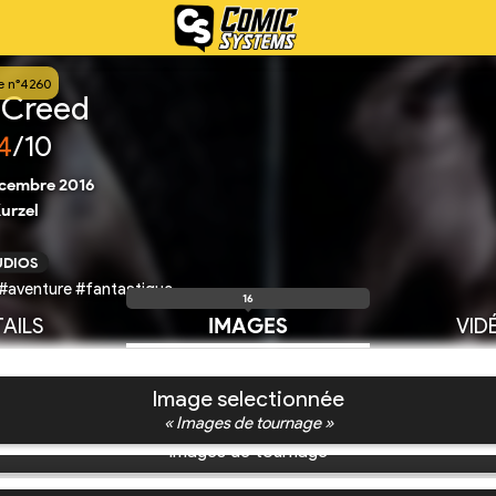
e n°4260
s Creed
4
/10
écembre 2016
Kurzel
UDIOS
 #aventure #fantastique
16
AILS
IMAGES
VID
Image selectionnée
« Images de tournage »
Images de tournage