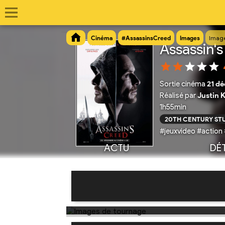
Cinéma
#AssassinsCreed
Images
Imag
Assassin'
Sortie cinéma
21 d
Réalisé par
Justin 
1h55min
20TH CENTURY ST
#jeuxvideo #action
ACTU
DÉT