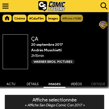
Cinéma
#CaLeFilm
Images
Affiche n°5883
ÇA
20 septembre 2017
Andrés Muschietti
2h15min
WARNER BROS. PICTURES
ACTU
DÉTAILS
IMAGES
VIDÉOS
CRITIQUE
Affiche selectionnée
« Affiche San Diego Comic Con 2017 »