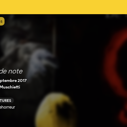
45
de note
eptembre 2017
Muschietti
CTURES
horreur