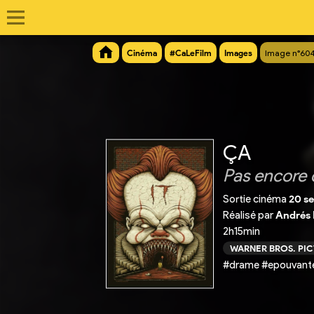
Cinéma
#CaLeFilm
Images
Image n°60
ÇA
Pas encore 
Sortie cinéma
20 s
Réalisé par
Andrés 
2h15min
WARNER BROS. PI
#drame #epouvante