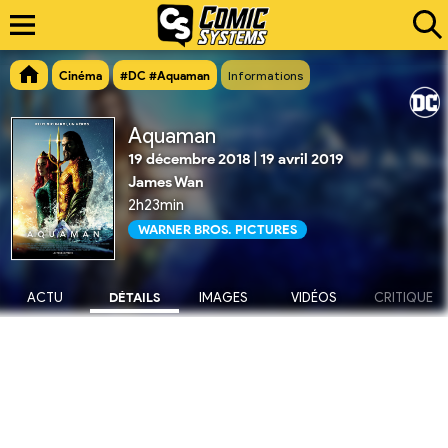
Cinéma
#DC #Aquaman
Informations
Aquaman
19 décembre 2018
|
19 avril 2019
James Wan
2h23min
WARNER BROS. PICTURES
ACTU
DÉTAILS
IMAGES
VIDÉOS
CRITIQUE