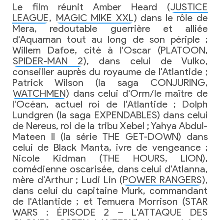
Le film réunit Amber Heard (
JUSTICE
LEAGUE
,
MAGIC MIKE XXL
) dans le rôle de
Mera, redoutable guerrière et alliée
d'Aquaman tout au long de son périple ;
Willem Dafoe, cité à l'Oscar (PLATOON,
SPIDER-MAN 2
), dans celui de Vulko,
conseiller auprès du royaume de l'Atlantide ;
Patrick Wilson (la saga CONJURING,
WATCHMEN
) dans celui d'Orm/le maître de
l'Océan, actuel roi de l'Atlantide ; Dolph
Lundgren (la saga EXPENDABLES) dans celui
de Nereus, roi de la tribu Xebel ; Yahya Abdul-
Mateen II (la série THE GET-DOWN) dans
celui de Black Manta, ivre de vengeance ;
Nicole Kidman (THE HOURS, LION),
comédienne oscarisée, dans celui d'Atlanna,
mère d'Arthur ; Ludi Lin (
POWER RANGERS
),
dans celui du capitaine Murk, commandant
de l'Atlantide ; et Temuera Morrison (STAR
WARS : ÉPISODE 2 – L'ATTAQUE DES