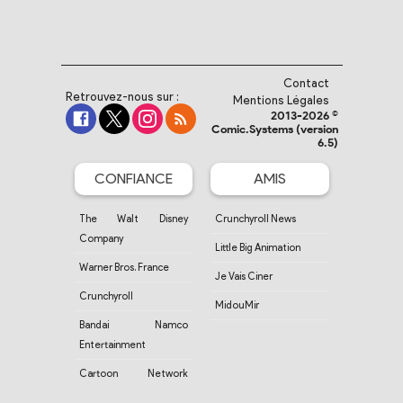
Contact
Retrouvez-nous sur :
Mentions Légales
2013-2026 ©
Comic.Systems (version
6.5)
CONFIANCE
AMIS
The Walt Disney
Crunchyroll News
Company
Little Big Animation
Warner Bros. France
Je Vais Ciner
Crunchyroll
MidouMir
Bandai Namco
Entertainment
Cartoon Network
France