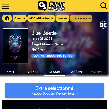
Cinéma
#DC #BlueBeetle
Images
Extra n°19976
Blue Beetle
16 août 2023
Ángel Manuel Soto
2h07min
WARNER BROS. PICTURES
ACTU
DÉTAILS
IMAGES
VIDÉOS
CRITIQUE
Extra selectionné
« Logo Bouclier Warner Bros. »