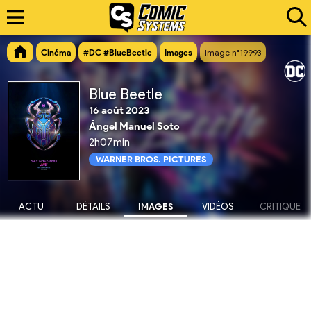
Cinéma
#DC #BlueBeetle
Images
Image n°19993
Blue Beetle
16 août 2023
Ángel Manuel Soto
2h07min
WARNER BROS. PICTURES
ACTU
DÉTAILS
IMAGES
VIDÉOS
CRITIQUE