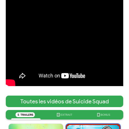
Toutes les vidéos de Suicide Squad
5
TRAILERS
0
EXTRAIT
8
BONUS