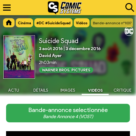
Cinéma
#DC #SuicideSquad
Vidéos
Bande-annonce n°1037
Suicide Squad
3 août 2016
|
3 décembre 2016
David Ayer
2h03min
WARNER BROS. PICTURES
ACTU
DÉTAILS
IMAGES
VIDÉOS
CRITIQUE
Bande-annonce selectionnée
Bande Annonce 4 (VOST)