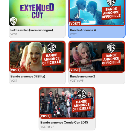
Sortie vidéo (version longue)
Bande Annonce 4
VOST
VOST
Bande annonce 3 (Blitz)
Bande annonce 2
VOST
VOST et VF
Bande annonce Comic Con 2015
VOST et VF