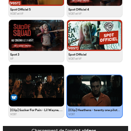
Spot Officiel 5
Spot Officiel 4
VOST et VF
VOST et VF
Spot 3
Spot Officiel
VF
VOST et VF
[Clip] Sucker For Pain - Lil Wayne, Wiz Khalifa & Imagine Dragons w/ Logic & Ty Dolla $ign ft X Ambassadors (OST de l'album)
[Clip] Heathens - twenty one pilots (OST de l'album)
VOST
VOST
Chargement de l'onglet
videos
…