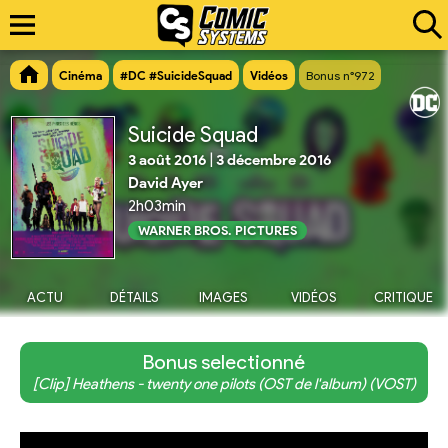
Cinéma
#DC #SuicideSquad
Vidéos
Bonus n°972
Suicide Squad
3 août 2016
|
3 décembre 2016
David Ayer
2h03min
WARNER BROS. PICTURES
ACTU
DÉTAILS
IMAGES
VIDÉOS
CRITIQUE
Bonus selectionné
[Clip] Heathens - twenty one pilots (OST de l'album) (VOST)