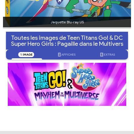
Jaquette Blu-ray US
Toutes les images de Teen Titans Go! & DC
Super Hero Girls : Pagaille dans le Multivers
1
IMAGE
2
AFFICHES
5
EXTRAS