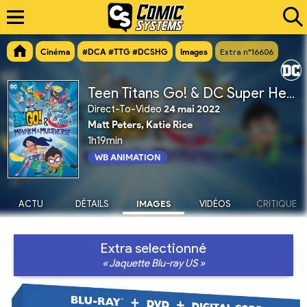
Cinéma
#DCA #TTG #DCSHG
Images
Extra n°16606
Teen Titans Go! & DC Super Hero Girls : Pagaille dans le Multivers
Direct-To-Video
24 mai 2022
Matt Peters, Katie Rice
1h19min
WB ANIMATION
ACTU
DÉTAILS
IMAGES
VIDÉOS
CRITIQUE
Extra selectionné
« Jaquette Blu-ray US »