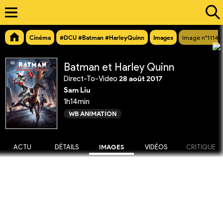
Cinéma
#DCU #Batman #HarleyQuinn
Images
Image n°11149
Batman et Harley Quinn
Direct-To-Video
28 août 2017
Sam Liu
1h14min
WB ANIMATION
ACTU
DÉTAILS
IMAGES
VIDÉOS
CRITIQUE