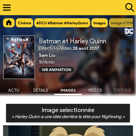
Cinéma
#DCU #Batman #HarleyQuinn
Images
Image n°11193
Batman et Harley Quinn
Direct-To-Video
28 août 2017
Sam Liu
1h14min
WB ANIMATION
ACTU
DÉTAILS
IMAGES
VIDÉOS
CRITIQUE
Image selectionnée
« Harley Quinn a une idée derrière la tête pour Nightwing »