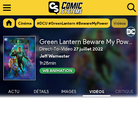
Cinéma
#DCU #GreenLantern #BewareMyPower
Vidéos
Green Lantern Beware My Power
Direct-To-Video
27 juillet 2022
Jeff Wamester
1h28min
WB ANIMATION
ACTU
DÉTAILS
IMAGES
VIDÉOS
CRITIQUE