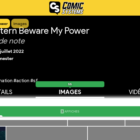
ower
Images
tern Beware My Power
de note
juillet 2022
mester
ation #action #sf
55
AILS
IMAGES
VID
3
AFFICHES