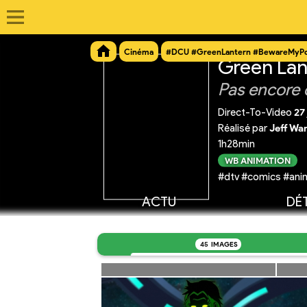
Cinéma
#DCU #GreenLantern #BewareMyP
Green Lan
Pas encore 
Direct-To-Video
27 
Réalisé par
Jeff Wa
1h28min
WB ANIMATION
#dtv #comics #anim
ACTU
DÉT
45
IMAGES